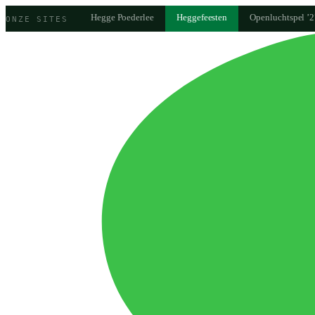
Hegge Poederlee
Heggefeesten
Openluchtspel ’
ONZE SITES